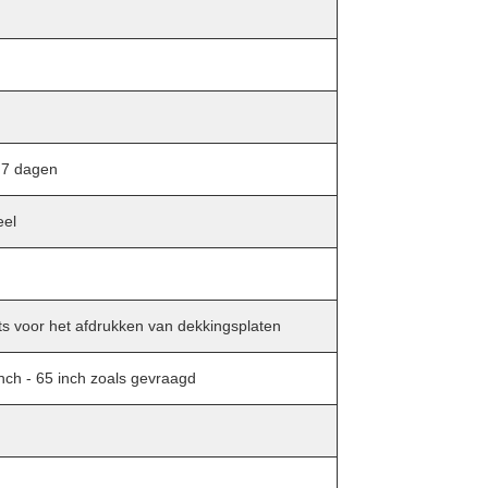
 7 dagen
eel
ts voor het afdrukken van dekkingsplaten
nch - 65 inch zoals gevraagd