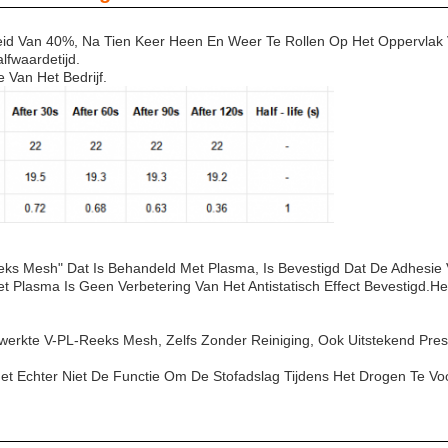
eid Van 40%, Na Tien Keer Heen En Weer Te Rollen Op Het Oppervlak 
fwaardetijd.
 Van Het Bedrijf.
eks Mesh" Dat Is Behandeld Met Plasma, Is Bevestigd Dat De Adhesi
 Met Plasma Is Geen Verbetering Van Het Antistatisch Effect Bevestigd.Het
erkte V-PL-Reeks Mesh, Zelfs Zonder Reiniging, Ook Uitstekend Prest
 Het Echter Niet De Functie Om De Stofadslag Tijdens Het Drogen Te V