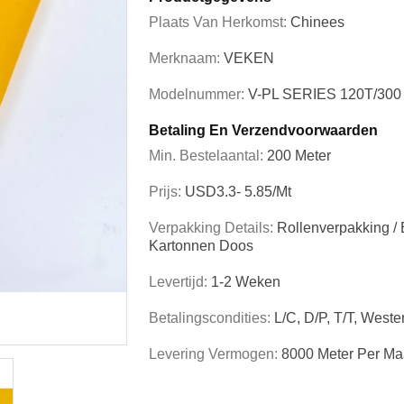
Plaats Van Herkomst:
Chinees
Merknaam:
VEKEN
Modelnummer:
V-PL SERIES 120T/300
Betaling En Verzendvoorwaarden
Min. Bestelaantal:
200 Meter
Prijs:
USD3.3- 5.85/mt
Verpakking Details:
Rollenverpakking /
Kartonnen Doos
Levertijd:
1-2 Weken
Betalingscondities:
L/C, D/P, T/T, West
Levering Vermogen:
8000 Meter Per M