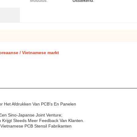
Modulus:
Uitstekend.
oreaanse / Vietnamese markt
et Afdrukken Van PCB's En Panelen
en Sino-Japanse Joint Venture;
 Krijgt Steeds Meer Feedback Van Klanten.
 Vietnamese PCB Stensil Fabrikanten