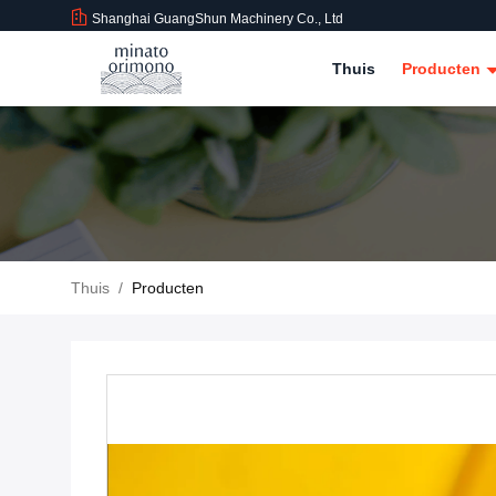
Shanghai GuangShun Machinery Co., Ltd
Thuis
Producten
Thuis
/
Producten