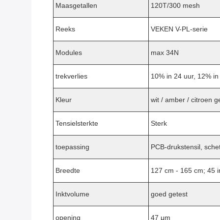
Maasgetallen
120T/300 mesh
Reeks
VEKEN V-PL-serie
Modules
max 34N
trekverlies
10% in 24 uur, 12% in
Kleur
wit / amber / citroen g
Tensielsterkte
Sterk
toepassing
PCB-drukstensil, sche
Breedte
127 cm - 165 cm; 45 i
Inktvolume
goed getest
opening
47 μm