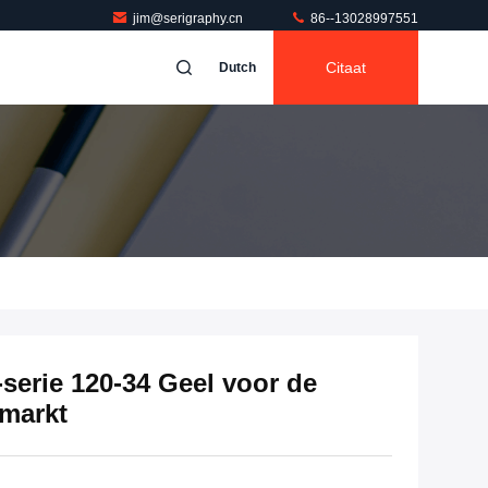
jim@serigraphy.cn
86--13028997551
Citaat
Dutch
erie 120-34 Geel voor de
 markt