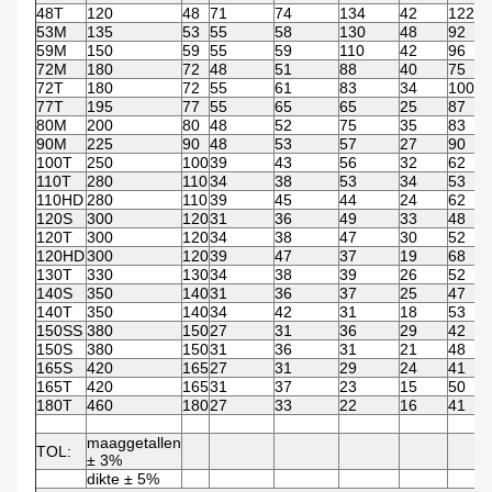
48T
120
48
71
74
134
42
122
53M
135
53
55
58
130
48
92
59M
150
59
55
59
110
42
96
72M
180
72
48
51
88
40
75
72T
180
72
55
61
83
34
100
77T
195
77
55
65
65
25
87
80M
200
80
48
52
75
35
83
90M
225
90
48
53
57
27
90
100T
250
100
39
43
56
32
62
110T
280
110
34
38
53
34
53
110HD
280
110
39
45
44
24
62
120S
300
120
31
36
49
33
48
120T
300
120
34
38
47
30
52
120HD
300
120
39
47
37
19
68
130T
330
130
34
38
39
26
52
140S
350
140
31
36
37
25
47
140T
350
140
34
42
31
18
53
150SS
380
150
27
31
36
29
42
150S
380
150
31
36
31
21
48
165S
420
165
27
31
29
24
41
165T
420
165
31
37
23
15
50
180T
460
180
27
33
22
16
41
maaggetallen
TOL:
± 3%
dikte ± 5%