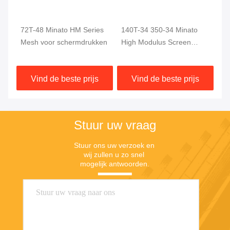
72T-48 Minato HM Series
140T-34 350-34 Minato
St
Mesh voor schermdrukken
High Modulus Screen
Se
Mesh voor pcb- of
paneldruk
Vind de beste prijs
Vind de beste prijs
Stuur uw vraag
Stuur ons uw verzoek en 
wij zullen u zo snel 
mogelijk antwoorden.