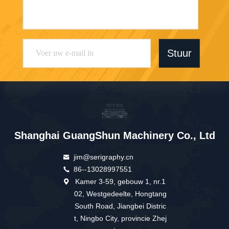
Stuur
Shanghai GuangShun Machinery Co., Ltd
jim@serigraphy.cn
86--13028997551
Kamer 3-59, gebouw 1, nr.1
02, Westgedeelte, Hongtang
South Road, Jiangbei Distric
t, Ningbo City, provincie Zhej