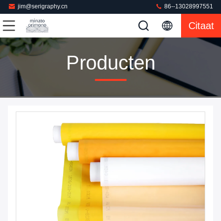
jim@serigraphy.cn
86--13028997551
Citaat
Producten