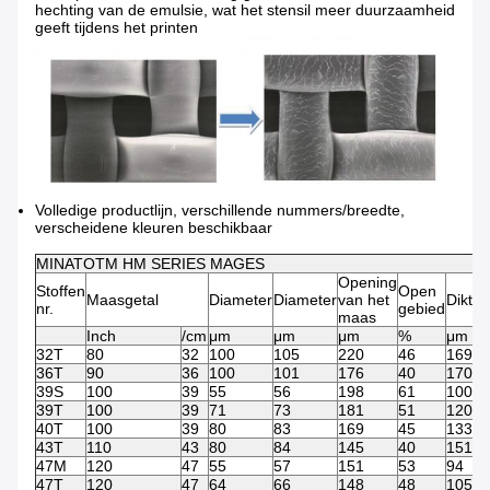
hechting van de emulsie, wat het stensil meer duurzaamheid
geeft tijdens het printen
Volledige productlijn, verschillende nummers/breedte,
verscheidene kleuren beschikbaar
MINATOTM HM SERIES MAGES
Opening
Stoffen
Open
Maasgetal
Diameter
Diameter
van het
Dikte
I
nr.
gebied
maas
Inch
/cm
μm
μm
μm
%
μm
32T
80
32
100
105
220
46
169
36T
90
36
100
101
176
40
170
39S
100
39
55
56
198
61
100
39T
100
39
71
73
181
51
120
40T
100
39
80
83
169
45
133
43T
110
43
80
84
145
40
151
47M
120
47
55
57
151
53
94
47T
120
47
64
66
148
48
105