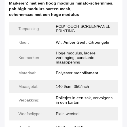
Markeren:
met een hoog modulus minato-schermmes
,
pcb high modulus screen mesh
,
schermmaas met een hoge modulus
PCB/TOUCH-SCREEN/PANEL
Toepassing:
PRINTING
Kleur:
Wit; Amber Geel ; Citroengele
Hoge modulus, lagere
Kenmerken:
verlenging, constante
maasopening
Materiaal:
Polyester monofilament
Maasgetal:
140 t/cm; 350/inch
Rolletjes in een zak, vervolgens
Verpakking:
in een karton
Weefseltype:
Plain weefsel