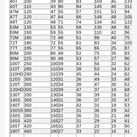
40T
100
39
80
83
169
45
133
43T
110
43
80
84
145
40
151
47M
120
47
55
57
151
53
94
47T
120
47
64
66
148
48
105
48T
120
48
71
74
134
42
122
53M
135
53
55
58
130
48
92
59M
150
59
55
59
110
42
96
72M
180
72
48
51
88
40
75
72T
180
72
55
61
83
34
100
77T
195
77
55
65
65
25
87
80M
200
80
48
52
75
35
83
90M
225
90
48
53
57
27
90
100T
250
100
39
43
56
32
62
110T
280
110
34
38
53
34
53
110HD
280
110
39
45
44
24
62
120S
300
120
31
36
49
33
48
120T
300
120
34
38
47
30
52
120HD
300
120
39
47
37
19
68
130T
330
130
34
38
39
26
52
140S
350
140
31
36
37
25
47
140T
350
140
34
42
31
18
53
150SS
380
150
27
31
36
29
42
150S
380
150
31
36
31
21
48
165S
420
165
27
31
29
24
41
165T
420
165
31
37
23
15
50
180T
460
180
27
33
22
16
41