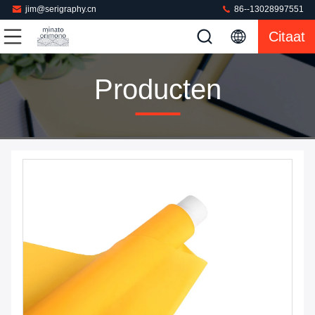
jim@serigraphy.cn
86--13028997551
Citaat
Producten