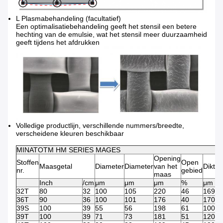
L Plasmabehandeling (facultatief)
Een optimalisatiebehandeling geeft het stensil een betere
hechting van de emulsie, wat het stensil meer duurzaamheid
geeft tijdens het afdrukken
Volledige productlijn, verschillende nummers/breedte,
verscheidene kleuren beschikbaar
MINATOTM HM SERIES MAGES
Opening
Stoffen
Open
Maasgetal
Diameter
Diameter
van het
Dikte
I
nr.
gebied
maas
Inch
/cm
μm
μm
μm
%
μm
32T
80
32
100
105
220
46
169
36T
90
36
100
101
176
40
170
39S
100
39
55
56
198
61
100
39T
100
39
71
73
181
51
120