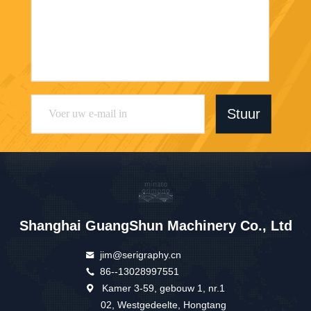
Stuur
Shanghai GuangShun Machinery Co., Ltd
jim@serigraphy.cn
86--13028997551
Kamer 3-59, gebouw 1, nr.1
02, Westgedeelte, Hongtang