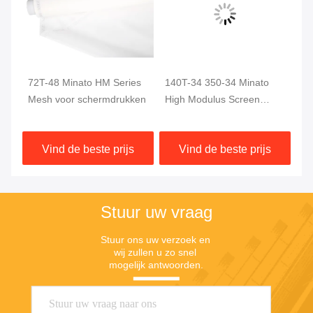
72T-48 Minato HM Series
140T-34 350-34 Minato
St
Mesh voor schermdrukken
High Modulus Screen
Se
Mesh voor pcb- of
paneldruk
Vind de beste prijs
Vind de beste prijs
Stuur uw vraag
Stuur ons uw verzoek en 
wij zullen u zo snel 
mogelijk antwoorden.