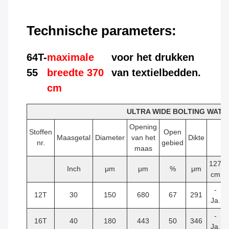
Technische parameters:
64T-
maximale
voor het drukken
55
breedte 370
van textielbedden.
cm
ULTRA WIDE BOLTING WATCH 
Opening
Stoffen
Open
Maasgetal
Diameter
van het
Dikte
nr.
gebied
maas
127
Inch
μm
μm
%
μm
cm
-
12T
30
150
680
67
291
Ja.
-
16T
40
180
443
50
346
Ja.