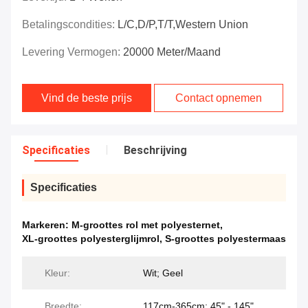
Betalingscondities:
L/C,D/P,T/T,Western Union
Levering Vermogen:
20000 Meter/maand
Vind de beste prijs
Contact opnemen
Specificaties
Beschrijving
Specificaties
Markeren:
M-groottes rol met polyesternet
,
XL-groottes polyesterglijmrol
,
S-groottes polyestermaas
Kleur:
Wit; Geel
Breedte:
117cm-365cm; 45" - 145"