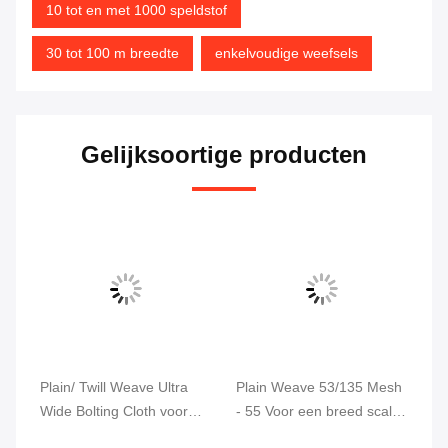
10 tot en met 1000 speldstof
30 tot 100 m breedte
enkelvoudige weefsels
Gelijksoortige producten
tra
Plain Weave 53/135 Mesh
43T-55 Kleine weefsel
oor
- 55 Voor een breed scala
ultrabreed gespannen stof
aan
voor textielfabrieken