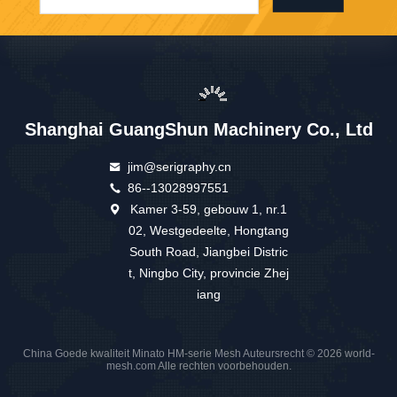
Shanghai GuangShun Machinery Co., Ltd
jim@serigraphy.cn
86--13028997551
Kamer 3-59, gebouw 1, nr.1
02, Westgedeelte, Hongtang
South Road, Jiangbei Distric
t, Ningbo City, provincie Zhej
iang
China Goede kwaliteit Minato HM-serie Mesh Auteursrecht © 2026 world-
mesh.com Alle rechten voorbehouden.