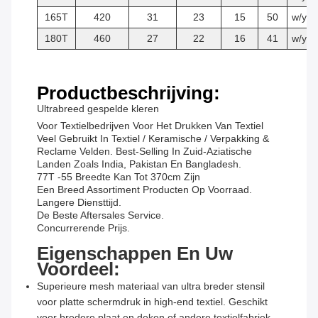
165T
420
31
23
15
50
w/y
180T
460
27
22
16
41
w/y
Productbeschrijving:
Ultrabreed gespelde kleren
Voor Textielbedrijven Voor Het Drukken Van Textiel
Veel Gebruikt In Textiel / Keramische / Verpakking &
Reclame Velden. Best-Selling In Zuid-Aziatische
Landen Zoals India, Pakistan En Bangladesh.
77T -55 Breedte Kan Tot 370cm Zijn
Een Breed Assortiment Producten Op Voorraad.
Langere Diensttijd.
De Beste Aftersales Service.
Concurrerende Prijs.
Eigenschappen En Uw
Voordeel:
Superieure mesh materiaal van ultra breder stensil
voor platte schermdruk in high-end textiel. Geschikt
voor bredere plaat en deken of andere textielfabriek.