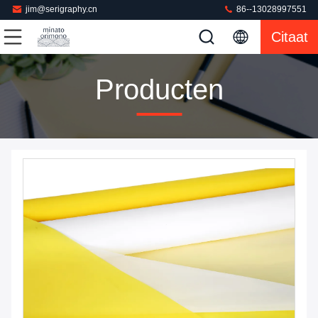
jim@serigraphy.cn
86--13028997551
Citaat
Producten